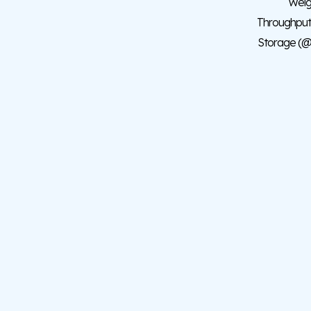
W
Throughpu
Storage