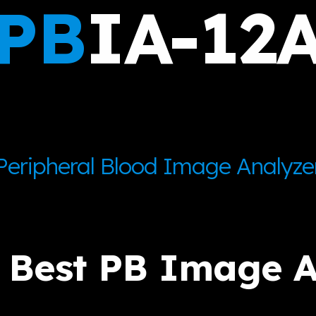
PB
IA-12
Peripheral Blood Image Analyze
s Best PB Image A