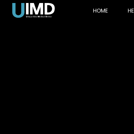
HOME
H