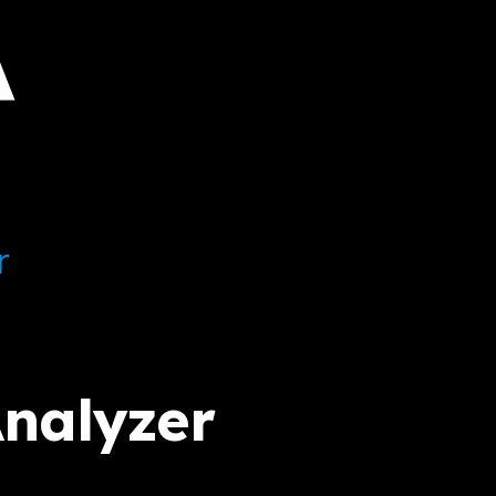
A
r
nalyzer